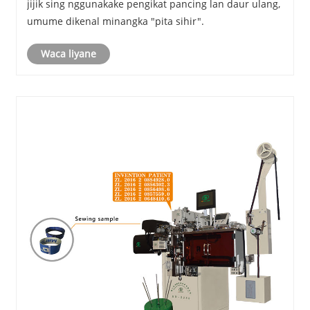
jijik sing nggunakake pengikat pancing lan daur ulang,
umume dikenal minangka "pita sihir".
Waca liyane