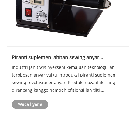
Piranti suplemen jahitan sewing anyar
diumumake kanggo efisiensi lan presisi sing
Industri jahit wis nyekseni kemajuan teknologi, lan
ditingkatake
terobosan anyar yaiku introduksi piranti suplemen
sewing revolusioner anyar. Produk inovatif iki, sing
dirancang kanggo nambah efisiensi lan tliti,
samesthine bisa ngowahi cara kain diapusi lan dijahit.
Waca liyane