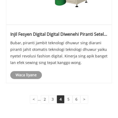
Injil Fesyen Digital Digital Diwenehi Piranti Setel
Otomatis Tech Tech
Bubar, piranti jambit teknologi dhuwur sing diarani
piranti jahit otomatis teknologi teknologi dhuwur yaiku
nyetel revolusi fashion digital. Kinerja sing apik banget
lan efek sewing sing tepat kanggo wong.
Waca liyane
<
...
2
3
4
5
6
>