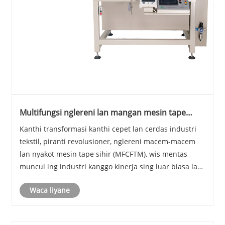
Multifungsi nglereni lan mangan mesin tape
sulap ndadékaké inovasi industri, nggedhekake
Kanthi transformasi kanthi cepet lan cerdas industri
ing jaman sing anyar saka produsen teks pinter
tekstil, piranti revolusioner, nglereni macem-macem
lan nyakot mesin tape sihir (MFCFTM), wis mentas
muncul ing industri kanggo kinerja sing luar biasa lan
cerdas.
Waca liyane